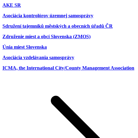
AKE SR
Asociácia kontrolórov územnej samosprávy
Sdružení tajemníků městských a obecních úřadů ČR
Združenie miest a obcí Slovenska (ZMOS)
Únia miest Slovenska
Asociácia vzdelávania samosprávy
ICMA, the International City/County Management Association