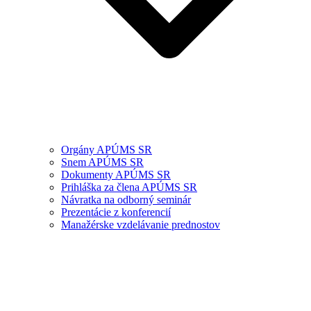
Orgány APÚMS SR
Snem APÚMS SR
Dokumenty APÚMS SR
Prihláška za člena APÚMS SR
Návratka na odborný seminár
Prezentácie z konferencií
Manažérske vzdelávanie prednostov