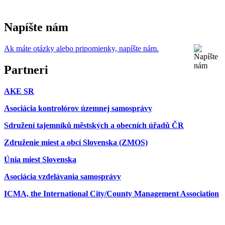
Napíšte nám
Ak máte otázky alebo pripomienky, napíšte nám.
Partneri
AKE SR
Asociácia kontrolórov územnej samosprávy
Sdružení tajemníků městských a obecních úřadů ČR
Združenie miest a obcí Slovenska (ZMOS)
Únia miest Slovenska
Asociácia vzdelávania samosprávy
ICMA, the International City/County Management Association