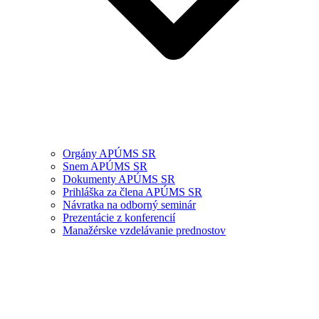
Orgány APÚMS SR
Snem APÚMS SR
Dokumenty APÚMS SR
Prihláška za člena APÚMS SR
Návratka na odborný seminár
Prezentácie z konferencií
Manažérske vzdelávanie prednostov