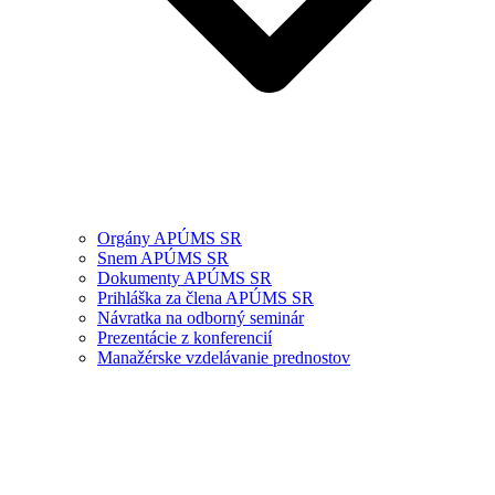
Orgány APÚMS SR
Snem APÚMS SR
Dokumenty APÚMS SR
Prihláška za člena APÚMS SR
Návratka na odborný seminár
Prezentácie z konferencií
Manažérske vzdelávanie prednostov