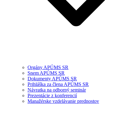
Orgány APÚMS SR
Snem APÚMS SR
Dokumenty APÚMS SR
Prihláška za člena APÚMS SR
Návratka na odborný seminár
Prezentácie z konferencií
Manažérske vzdelávanie prednostov