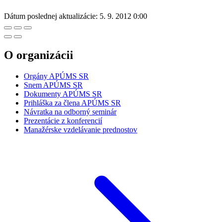
Dátum poslednej aktualizácie:
5. 9. 2012 0:00
O organizácii
Orgány APÚMS SR
Snem APÚMS SR
Dokumenty APÚMS SR
Prihláška za člena APÚMS SR
Návratka na odborný seminár
Prezentácie z konferencií
Manažérske vzdelávanie prednostov