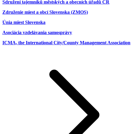
Sdružení tajemníků městských a obecních úřadů ČR
Združenie miest a obcí Slovenska (ZMOS)
Únia miest Slovenska
Asociácia vzdelávania samosprávy
ICMA, the International City/County Management Association