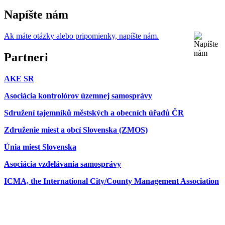
Napíšte nám
Ak máte otázky alebo pripomienky, napíšte nám.
Partneri
AKE SR
Asociácia kontrolórov územnej samosprávy
Sdružení tajemníků městských a obecních úřadů ČR
Združenie miest a obcí Slovenska (ZMOS)
Únia miest Slovenska
Asociácia vzdelávania samosprávy
ICMA, the International City/County Management Association