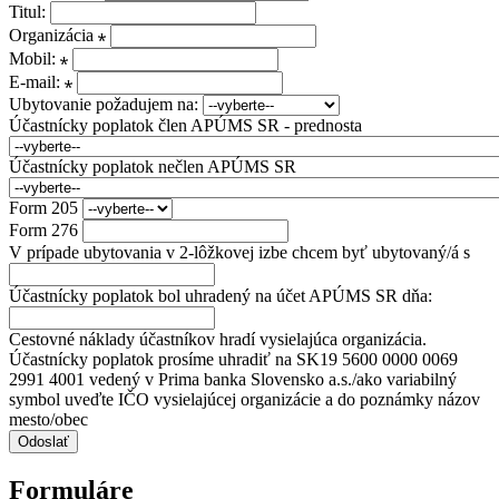
Titul:
Organizácia
Mobil:
E-mail:
Ubytovanie požadujem na:
Účastnícky poplatok člen APÚMS SR - prednosta
Účastnícky poplatok nečlen APÚMS SR
Form 205
Form 276
V prípade ubytovania v 2-lôžkovej izbe chcem byť ubytovaný/á s
Účastnícky poplatok bol uhradený na účet APÚMS SR dňa:
Cestovné náklady účastníkov hradí vysielajúca organizácia.
Účastnícky poplatok prosíme uhradiť na SK19 5600 0000 0069
2991 4001 vedený v Prima banka Slovensko a.s./ako variabilný
symbol uveďte IČO vysielajúcej organizácie a do poznámky názov
mesto/obec
Odoslať
Formuláre