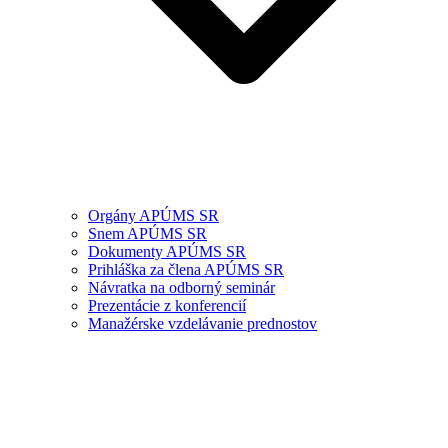
Orgány APÚMS SR
Snem APÚMS SR
Dokumenty APÚMS SR
Prihláška za člena APÚMS SR
Návratka na odborný seminár
Prezentácie z konferencií
Manažérske vzdelávanie prednostov