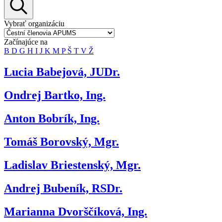
Vybrať organizáciu
Začínajúce na
B
D
G
H
I
J
K
M
P
Š
T
V
Ž
Lucia Babejová, JUDr.
Ondrej Bartko, Ing.
Anton Bobrík, Ing.
Tomáš Borovský, Mgr.
Ladislav Briestenský, Mgr.
Andrej Bubeník, RSDr.
Marianna Dvorščíková, Ing.