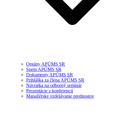
Orgány APÚMS SR
Snem APÚMS SR
Dokumenty APÚMS SR
Prihláška za člena APÚMS SR
Návratka na odborný seminár
Prezentácie z konferencií
Manažérske vzdelávanie prednostov