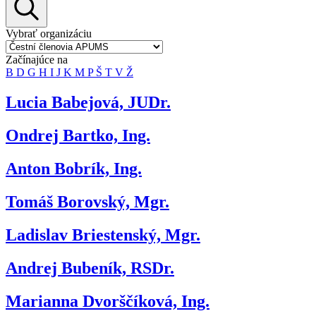
Vybrať organizáciu
Začínajúce na
B
D
G
H
I
J
K
M
P
Š
T
V
Ž
Lucia Babejová, JUDr.
Ondrej Bartko, Ing.
Anton Bobrík, Ing.
Tomáš Borovský, Mgr.
Ladislav Briestenský, Mgr.
Andrej Bubeník, RSDr.
Marianna Dvorščíková, Ing.