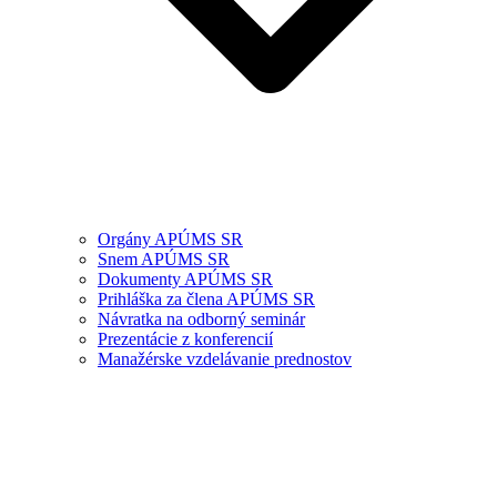
Orgány APÚMS SR
Snem APÚMS SR
Dokumenty APÚMS SR
Prihláška za člena APÚMS SR
Návratka na odborný seminár
Prezentácie z konferencií
Manažérske vzdelávanie prednostov