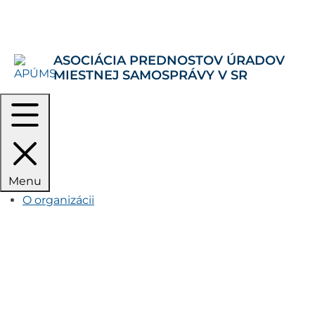
Rovno na obsah
Rovno na menu
ASOCIÁCIA PREDNOSTOV ÚRADOV
MIESTNEJ SAMOSPRÁVY V SR
Menu
O organizácii