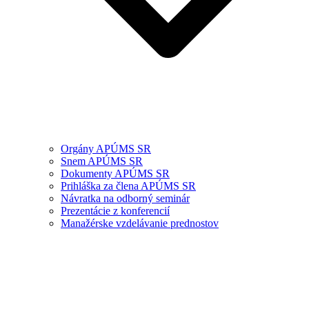
Orgány APÚMS SR
Snem APÚMS SR
Dokumenty APÚMS SR
Prihláška za člena APÚMS SR
Návratka na odborný seminár
Prezentácie z konferencií
Manažérske vzdelávanie prednostov