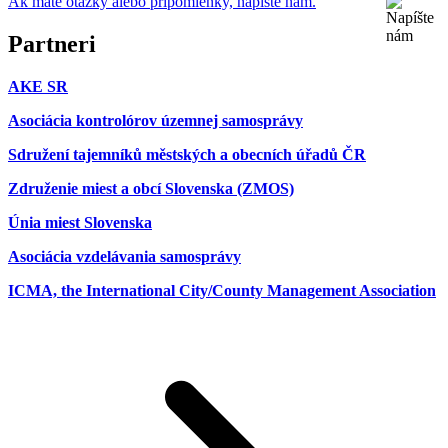
Ak máte otázky alebo pripomienky, napíšte nám.
Partneri
AKE SR
Asociácia kontrolórov územnej samosprávy
Sdružení tajemníků městských a obecních úřadů ČR
Združenie miest a obcí Slovenska (ZMOS)
Únia miest Slovenska
Asociácia vzdelávania samosprávy
ICMA, the International City/County Management Association