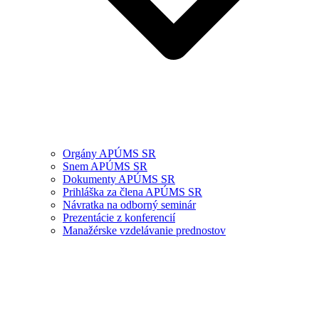
Orgány APÚMS SR
Snem APÚMS SR
Dokumenty APÚMS SR
Prihláška za člena APÚMS SR
Návratka na odborný seminár
Prezentácie z konferencií
Manažérske vzdelávanie prednostov