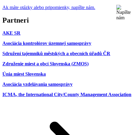
Ak máte otázky alebo pripomienky, napíšte nám.
Partneri
AKE SR
Asociácia kontrolórov územnej samosprávy
Sdružení tajemníků městských a obecních úřadů ČR
Združenie miest a obcí Slovenska (ZMOS)
Únia miest Slovenska
Asociácia vzdelávania samosprávy
ICMA, the International City/County Management Association