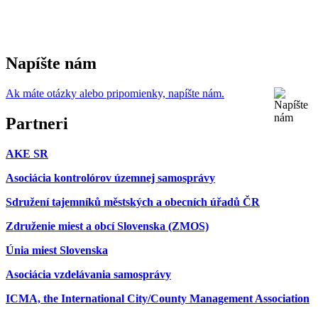
Napíšte nám
Ak máte otázky alebo pripomienky, napíšte nám.
Partneri
AKE SR
Asociácia kontrolórov územnej samosprávy
Sdružení tajemníků městských a obecních úřadů ČR
Združenie miest a obcí Slovenska (ZMOS)
Únia miest Slovenska
Asociácia vzdelávania samosprávy
ICMA, the International City/County Management Association