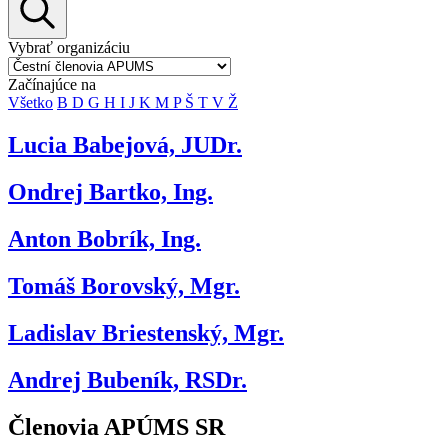
Vybrať organizáciu
Začínajúce na
Všetko
B
D
G
H
I
J
K
M
P
Š
T
V
Ž
Lucia Babejová, JUDr.
Ondrej Bartko, Ing.
Anton Bobrík, Ing.
Tomáš Borovský, Mgr.
Ladislav Briestenský, Mgr.
Andrej Bubeník, RSDr.
Členovia APÚMS SR