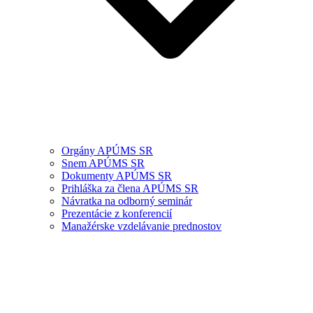
Orgány APÚMS SR
Snem APÚMS SR
Dokumenty APÚMS SR
Prihláška za člena APÚMS SR
Návratka na odborný seminár
Prezentácie z konferencií
Manažérske vzdelávanie prednostov