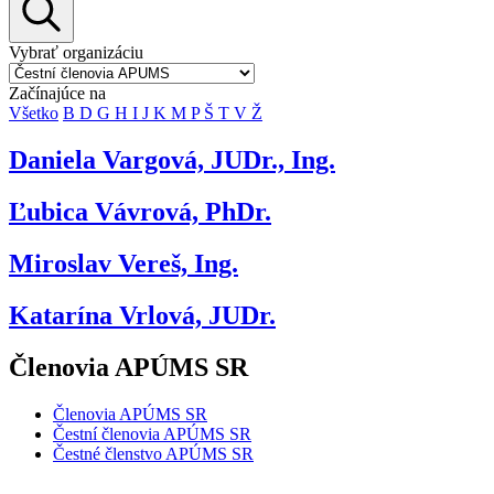
Vybrať organizáciu
Začínajúce na
Všetko
B
D
G
H
I
J
K
M
P
Š
T
V
Ž
Daniela Vargová, JUDr., Ing.
Ľubica Vávrová, PhDr.
Miroslav Vereš, Ing.
Katarína Vrlová, JUDr.
Členovia APÚMS SR
Členovia APÚMS SR
Čestní členovia APÚMS SR
Čestné členstvo APÚMS SR