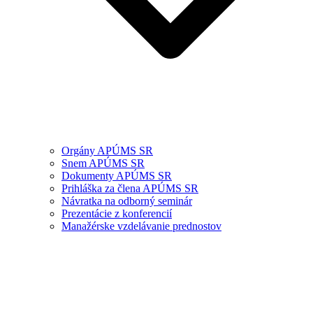
Orgány APÚMS SR
Snem APÚMS SR
Dokumenty APÚMS SR
Prihláška za člena APÚMS SR
Návratka na odborný seminár
Prezentácie z konferencií
Manažérske vzdelávanie prednostov