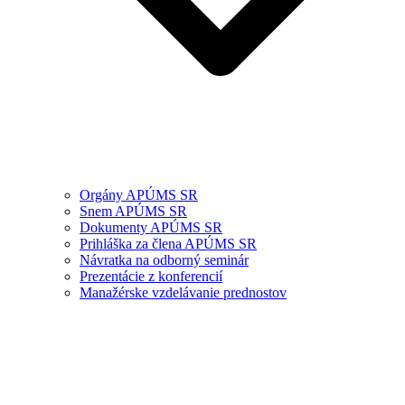
Orgány APÚMS SR
Snem APÚMS SR
Dokumenty APÚMS SR
Prihláška za člena APÚMS SR
Návratka na odborný seminár
Prezentácie z konferencií
Manažérske vzdelávanie prednostov