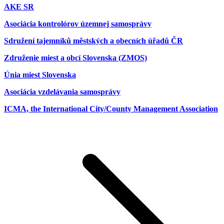
AKE SR
Asociácia kontrolórov územnej samosprávy
Sdružení tajemníků městských a obecních úřadů ČR
Združenie miest a obcí Slovenska (ZMOS)
Únia miest Slovenska
Asociácia vzdelávania samosprávy
ICMA, the International City/County Management Association