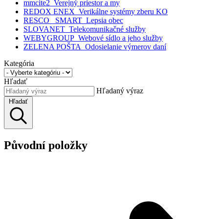
mmcite2_Verejný priestor a my
REDOX ENEX_Verikálne systémy zberu KO
RESCO_ SMART_Lepsia obec
SLOVANET_Telekomunikačné služby
WEBYGROUP_Webové sídlo a jeho služby
ZELENA POŠTA_Odosielanie výmerov daní
Kategória
Hľadať
Hľadaný výraz
Hľadať
Původní položky