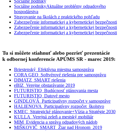
Sociálne podniky
Sociálne podniky
Aktuálne problémy odpadového
hospodárstva
Stravovanie na školách z praktického pohľadu
Zabezpečenie informatickej a kybernetickej bezpečnosti
Zabezpečenie informatickej a kybernetickej bezpečnosti
Zabezpečenie informatickej a kybernetickej bezpečnosti
Tu si môžete stiahnuť alebo pozrieť prezentácie
k odbornej konferencie APÚMS SR - marec 2019:
Briestenský_Efektívna miestna samospráva
CORA GEO_Softvérové riešenia pre samosprávu
DIMATZ_SMART riešenia
eBIZ_Verejne obstarávanie 2019
FUTURISTIQ_Budúcnosť plánovania mesta
FUTURISTIQ_Datové mesto
GINDLOVÁ_Participatívny rozpočet v samospráve
HALIENOVA_Participatívny rozpočet_školstvo
KMEC_Strategické plánovanie+Vízia a Stratégie 2030
KULLA_Verejná zeleň a mestský mobiliár
MIM_Evidencia a správa odpadových nádob
MIŠKOVIČ_SMART_Žiar nad Hronom_2019