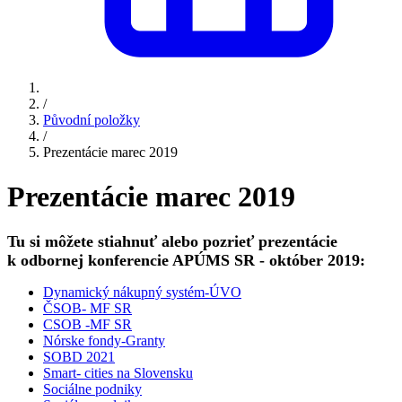
/
Původní položky
/
Prezentácie marec 2019
Prezentácie marec 2019
Tu si môžete stiahnuť alebo pozrieť prezentácie
k odbornej konferencie APÚMS SR - október 2019:
Dynamický nákupný systém-ÚVO
ČSOB- MF SR
CSOB -MF SR
Nórske fondy-Granty
SOBD 2021
Smart- cities na Slovensku
Sociálne podniky