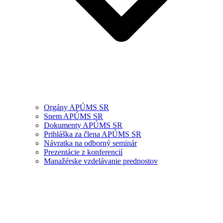
Orgány APÚMS SR
Snem APÚMS SR
Dokumenty APÚMS SR
Prihláška za člena APÚMS SR
Návratka na odborný seminár
Prezentácie z konferencií
Manažérske vzdelávanie prednostov