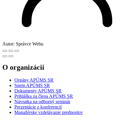
Autor:
Správce Webu
O organizácii
Orgány APÚMS SR
Snem APÚMS SR
Dokumenty APÚMS SR
Prihláška za člena APÚMS SR
Návratka na odborný seminár
Prezentácie z konferencií
Manažérske vzdelávanie prednostov