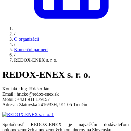
/
O organizácii
/
Komerční partneri
/
REDOX-ENEX s. r. o.
REDOX-ENEX s. r. o.
Kontakt : Ing. Hricko Ján
Email : hricko@redox-enex.sk
Mobil : +421 911 179157
Adresa : Zlatovská 2416/33H, 911 05 Trenčín
Spoločnosť REDOX-ENEX je najväčším dodávateľom
polopodzemných a podzemných kontajnerov na Slovensku.