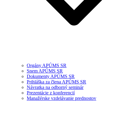
Orgány APÚMS SR
Snem APÚMS SR
Dokumenty APÚMS SR
Prihláška za člena APÚMS SR
Návratka na odborný seminár
Prezentácie z konferencií
Manažérske vzdelávanie prednostov