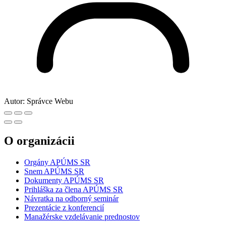
Autor:
Správce Webu
O organizácii
Orgány APÚMS SR
Snem APÚMS SR
Dokumenty APÚMS SR
Prihláška za člena APÚMS SR
Návratka na odborný seminár
Prezentácie z konferencií
Manažérske vzdelávanie prednostov