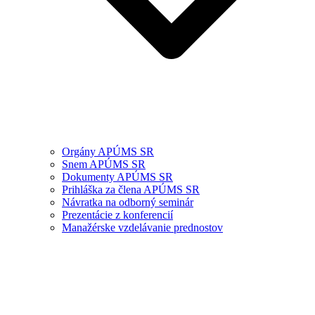
Orgány APÚMS SR
Snem APÚMS SR
Dokumenty APÚMS SR
Prihláška za člena APÚMS SR
Návratka na odborný seminár
Prezentácie z konferencií
Manažérske vzdelávanie prednostov