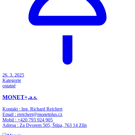
26. 3. 2025
Kategorie
ostatné
MONET+,a.s.
Kontakt : Ing. Richard Reichert
Email : rreichert@monetplus.cz
Mobil : +420 793 924 905
Adresa : Za Dvorem 505, Štípa, 763 14 Zlín