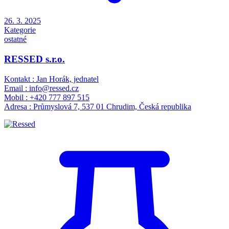
26. 3. 2025
Kategorie
ostatné
RESSED s.r.o.
Kontakt : Jan Horák, jednatel
Email : info@ressed.cz
Mobil : +420 777 897 515
Adresa : Průmyslová 7, 537 01 Chrudim, Česká republika