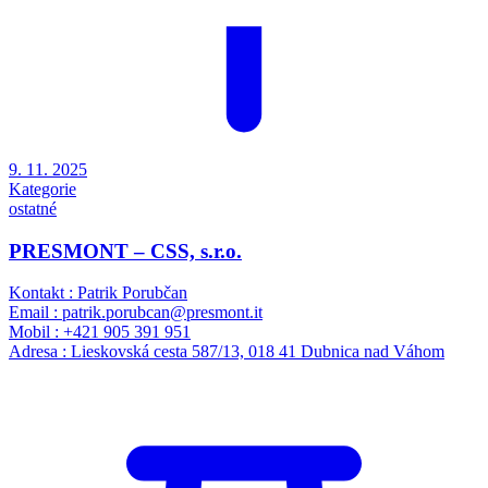
9. 11. 2025
Kategorie
ostatné
PRESMONT – CSS, s.r.o.
Kontakt : Patrik Porubčan
Email : patrik.porubcan@presmont.it
Mobil : +421 905 391 951
Adresa : Lieskovská cesta 587/13, 018 41 Dubnica nad Váhom