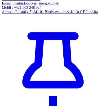
Email : martin.lobotka@energohub.sk
Mobil : +421 903 248 924
Adresa : Polianky 5, 841 01 Bratislava - mestská časť Dúbravka