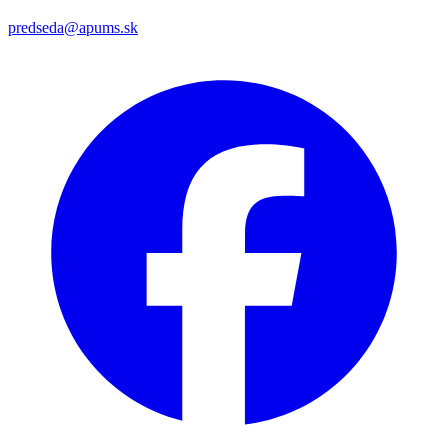
predseda@apums.sk