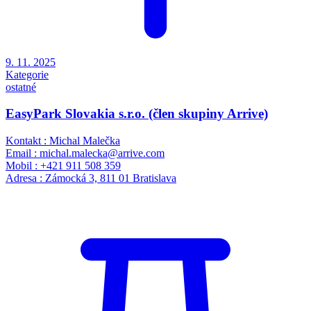
9. 11. 2025
Kategorie
ostatné
EasyPark Slovakia s.r.o. (člen skupiny Arrive)
Kontakt : Michal Malečka
Email : michal.malecka@arrive.com
Mobil : +421 911 508 359
Adresa : Zámocká 3, 811 01 Bratislava