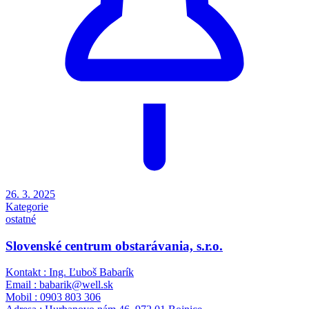
26. 3. 2025
Kategorie
ostatné
Slovenské centrum obstarávania, s.r.o.
Kontakt : Ing. Ľuboš Babarík
Email : babarik@well.sk
Mobil : 0903 803 306