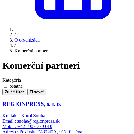
/
O organizácii
/
Komerční partneri
Komerční partneri
Kategória
ostatné
Zrušiť filter
Filtrovať
REGIONPRESS, s. r. o.
Kontakt : Karol Snoha
Email : snoha@regionpress.sk
Mobil : +421 907 779 010
Adresa : Pekárska 7489/40A, 917 01 Trnava