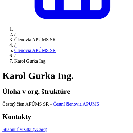
/
Členovia APÚMS SR
/
Členovia APÚMS SR
/
Karol Gurka Ing.
Karol Gurka Ing.
Úloha v org. štruktúre
Čestný člen APÚMS SR -
Čestní členovia APUMS
Kontakty
Stiahnuť vizitku(vCard)