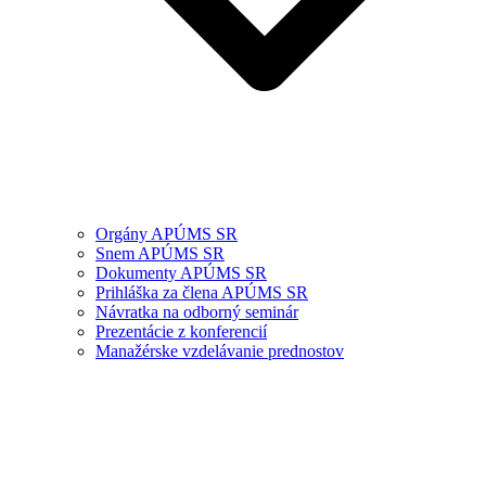
Orgány APÚMS SR
Snem APÚMS SR
Dokumenty APÚMS SR
Prihláška za člena APÚMS SR
Návratka na odborný seminár
Prezentácie z konferencií
Manažérske vzdelávanie prednostov