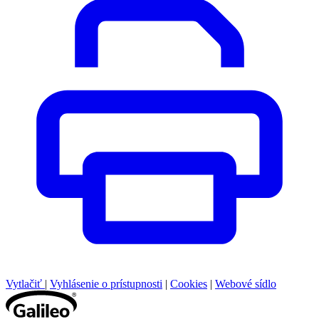
Vytlačiť
|
Vyhlásenie o prístupnosti
|
Cookies
|
Webové sídlo