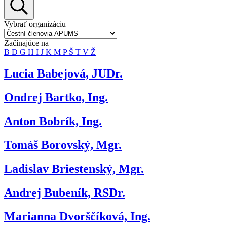
Vybrať organizáciu
Začínajúce na
B
D
G
H
I
J
K
M
P
Š
T
V
Ž
Lucia Babejová, JUDr.
Ondrej Bartko, Ing.
Anton Bobrík, Ing.
Tomáš Borovský, Mgr.
Ladislav Briestenský, Mgr.
Andrej Bubeník, RSDr.
Marianna Dvorščíková, Ing.