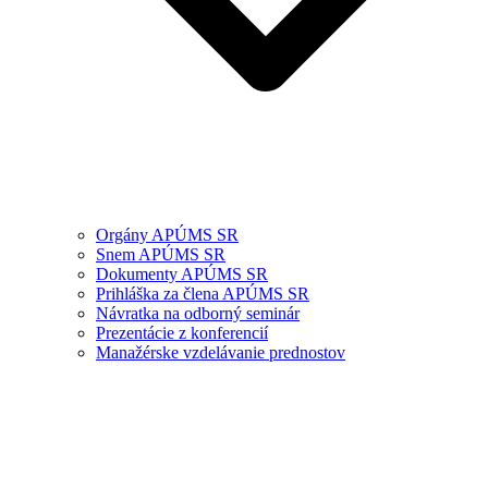
Orgány APÚMS SR
Snem APÚMS SR
Dokumenty APÚMS SR
Prihláška za člena APÚMS SR
Návratka na odborný seminár
Prezentácie z konferencií
Manažérske vzdelávanie prednostov